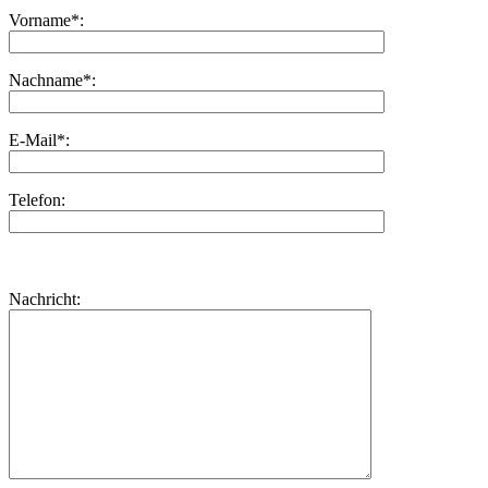
Vorname*:
Nachname*:
E-Mail*:
Telefon:
Bitte
lasse
Bitte
Nachricht:
dieses
lasse
Feld
dieses
leer.
Feld
leer.