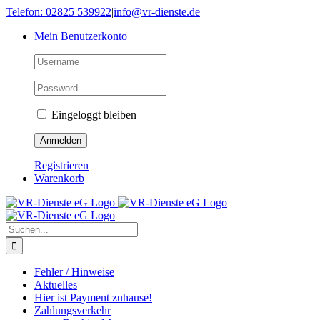
Skip
Telefon: 02825 539922
|
info@vr-dienste.de
to
Mein Benutzerkonto
content
Eingeloggt bleiben
Registrieren
Warenkorb
Suche
nach:
Fehler / Hinweise
Aktuelles
Hier ist Payment zuhause!
Zahlungsverkehr