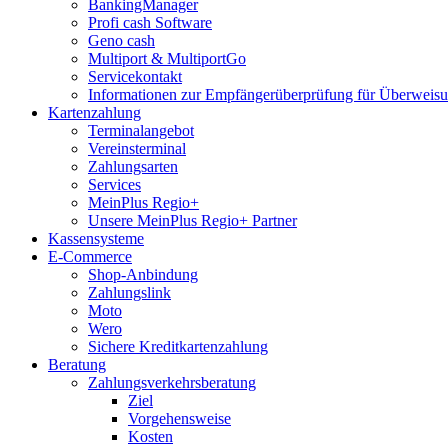
BankingManager
Profi cash Software
Geno cash
Multiport & MultiportGo
Servicekontakt
Informationen zur Empfängerüberprüfung für Überwei
Kartenzahlung
Terminalangebot
Vereinsterminal
Zahlungsarten
Services
MeinPlus Regio+
Unsere MeinPlus Regio+ Partner
Kassensysteme
E-Commerce
Shop-Anbindung
Zahlungslink
Moto
Wero
Sichere Kreditkartenzahlung
Beratung
Zahlungsverkehrsberatung
Ziel
Vorgehensweise
Kosten