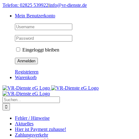
Skip
Telefon: 02825 539922
|
info@vr-dienste.de
to
Mein Benutzerkonto
content
Eingeloggt bleiben
Registrieren
Warenkorb
Suche
nach:
Fehler / Hinweise
Aktuelles
Hier ist Payment zuhause!
Zahlungsverkehr