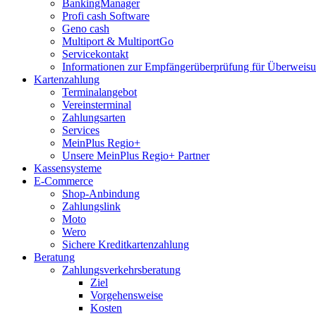
BankingManager
Profi cash Software
Geno cash
Multiport & MultiportGo
Servicekontakt
Informationen zur Empfängerüberprüfung für Überwei
Kartenzahlung
Terminalangebot
Vereinsterminal
Zahlungsarten
Services
MeinPlus Regio+
Unsere MeinPlus Regio+ Partner
Kassensysteme
E-Commerce
Shop-Anbindung
Zahlungslink
Moto
Wero
Sichere Kreditkartenzahlung
Beratung
Zahlungsverkehrsberatung
Ziel
Vorgehensweise
Kosten