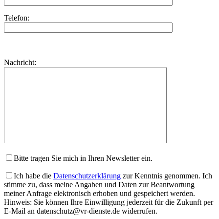
Telefon:
Bitte
lasse
Bitte
Nachricht:
dieses
lasse
Feld
dieses
leer.
Feld
leer.
Bitte tragen Sie mich in Ihren Newsletter ein.
Ich habe die
Datenschutzerklärung
zur Kenntnis genommen. Ich
stimme zu, dass meine Angaben und Daten zur Beantwortung
meiner Anfrage elektronisch erhoben und gespeichert werden.
Hinweis: Sie können Ihre Einwilligung jederzeit für die Zukunft per
E-Mail an datenschutz@vr-dienste.de widerrufen.