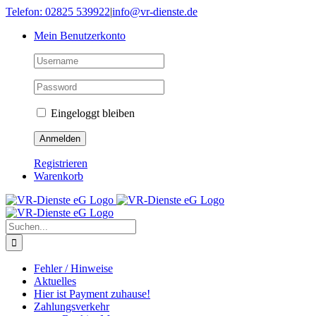
Skip
Telefon: 02825 539922
|
info@vr-dienste.de
to
Mein Benutzerkonto
content
Eingeloggt bleiben
Registrieren
Warenkorb
Suche
nach:
Fehler / Hinweise
Aktuelles
Hier ist Payment zuhause!
Zahlungsverkehr