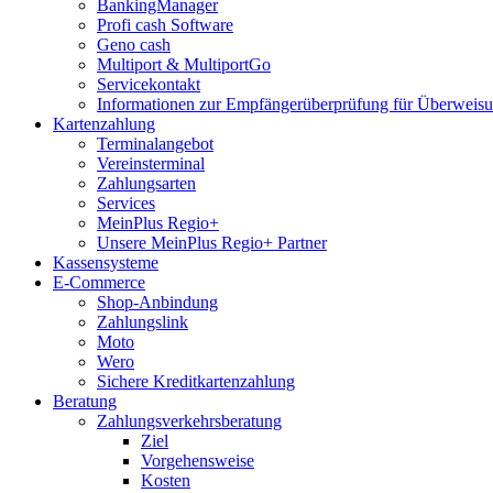
BankingManager
Profi cash Software
Geno cash
Multiport & MultiportGo
Servicekontakt
Informationen zur Empfängerüberprüfung für Überwei
Kartenzahlung
Terminalangebot
Vereinsterminal
Zahlungsarten
Services
MeinPlus Regio+
Unsere MeinPlus Regio+ Partner
Kassensysteme
E-Commerce
Shop-Anbindung
Zahlungslink
Moto
Wero
Sichere Kreditkartenzahlung
Beratung
Zahlungsverkehrsberatung
Ziel
Vorgehensweise
Kosten