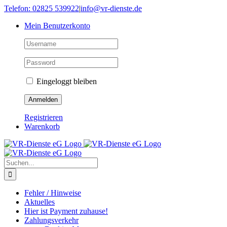
Skip
Telefon: 02825 539922
|
info@vr-dienste.de
to
Mein Benutzerkonto
content
Eingeloggt bleiben
Registrieren
Warenkorb
Suche
nach:
Fehler / Hinweise
Aktuelles
Hier ist Payment zuhause!
Zahlungsverkehr