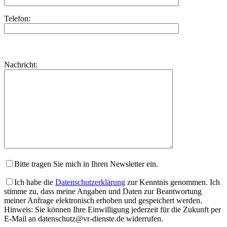
Telefon:
Bitte
lasse
Bitte
Nachricht:
dieses
lasse
Feld
dieses
leer.
Feld
leer.
Bitte tragen Sie mich in Ihren Newsletter ein.
Ich habe die
Datenschutzerklärung
zur Kenntnis genommen. Ich
stimme zu, dass meine Angaben und Daten zur Beantwortung
meiner Anfrage elektronisch erhoben und gespeichert werden.
Hinweis: Sie können Ihre Einwilligung jederzeit für die Zukunft per
E-Mail an datenschutz@vr-dienste.de widerrufen.