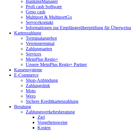
BankingManager
Profi cash Software
Geno cash
Multiport & MultiportGo
Servicekontakt
Informationen zur Empfängerüberprüfung für Überwei
Kartenzahlung
Terminalangebot
Vereinsterminal
Zahlungsarten
Services
MeinPlus Regio+
Unsere MeinPlus Regio+ Partner
Kassensysteme
E-Commerce
Shop-Anbindung
Zahlungslink
Moto
Wero
Sichere Kreditkartenzahlung
Beratung
Zahlungsverkehrsberatung
Ziel
Vorgehensweise
Kosten