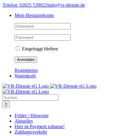
Skip
Telefon: 02825 539922
|
info@vr-dienste.de
to
Mein Benutzerkonto
content
Eingeloggt bleiben
Registrieren
Warenkorb
Suche
nach:
Fehler / Hinweise
Aktuelles
Hier ist Payment zuhause!
Zahlungsverkehr