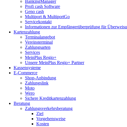
BankingManager
Profi cash Software
Geno cash
Multiport & MultiportGo
Servicekontakt
Informationen zur Empfängerüberprüfung für Überwei
Kartenzahlung
Terminalangebot
Vereinsterminal
Zahlungsarten
Services
MeinPlus Regio+
Unsere MeinPlus Regio+ Partner
Kassensysteme
E-Commerce
Shop-Anbindung
Zahlungslink
Moto
Wero
Sichere Kreditkartenzahlung
Beratung
Zahlungsverkehrsberatung
Ziel
Vorgehensweise
Kosten