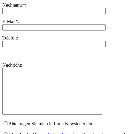
Nachname*:
E-Mail*:
Telefon:
Bitte
lasse
Bitte
Nachricht:
dieses
lasse
Feld
dieses
leer.
Feld
leer.
Bitte tragen Sie mich in Ihren Newsletter ein.