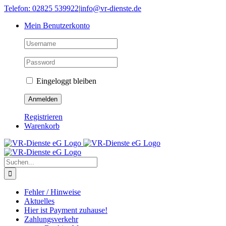
Skip
Telefon: 02825 539922
|
info@vr-dienste.de
to
Mein Benutzerkonto
content
Eingeloggt bleiben
Registrieren
Warenkorb
Suche
nach:
Fehler / Hinweise
Aktuelles
Hier ist Payment zuhause!
Zahlungsverkehr