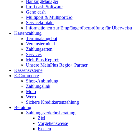
BankingManager
Profi cash Software
Geno cash
Multiport & MultiportGo
Servicekontakt
Informationen zur Empfängerüberprüfung für Überwei
Kartenzahlung
Terminalangebot
Vereinsterminal
Zahlungsarten
Services
MeinPlus Regio+
Unsere MeinPlus Regio+ Partner
Kassensysteme
E-Commerce
Shop-Anbindung
Zahlungslink
Moto
Wero
Sichere Kreditkartenzahlung
Beratung
Zahlungsverkehrsberatung
Ziel
Vorgehensweise
Kosten