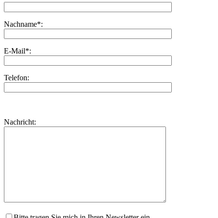
Nachname*:
E-Mail*:
Telefon:
Bitte
lasse
Bitte
Nachricht:
dieses
lasse
Feld
dieses
leer.
Feld
leer.
Bitte tragen Sie mich in Ihren Newsletter ein.