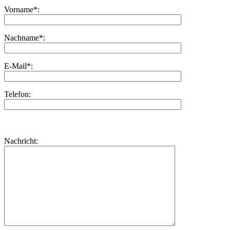
Vorname*:
Nachname*:
E-Mail*:
Telefon:
Bitte
lasse
Bitte
Nachricht:
dieses
lasse
Feld
dieses
leer.
Feld
leer.