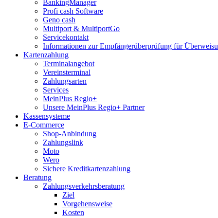
BankingManager
Profi cash Software
Geno cash
Multiport & MultiportGo
Servicekontakt
Informationen zur Empfängerüberprüfung für Überwei
Kartenzahlung
Terminalangebot
Vereinsterminal
Zahlungsarten
Services
MeinPlus Regio+
Unsere MeinPlus Regio+ Partner
Kassensysteme
E-Commerce
Shop-Anbindung
Zahlungslink
Moto
Wero
Sichere Kreditkartenzahlung
Beratung
Zahlungsverkehrsberatung
Ziel
Vorgehensweise
Kosten