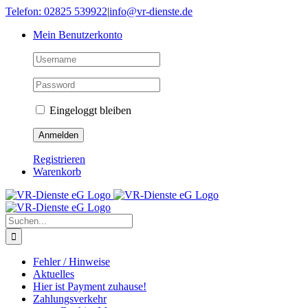
Skip
Telefon: 02825 539922
|
info@vr-dienste.de
to
Mein Benutzerkonto
content
Eingeloggt bleiben
Registrieren
Warenkorb
Suche
nach:
Fehler / Hinweise
Aktuelles
Hier ist Payment zuhause!
Zahlungsverkehr