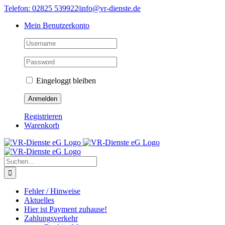
Skip
Telefon: 02825 539922
|
info@vr-dienste.de
to
Mein Benutzerkonto
content
Eingeloggt bleiben
Registrieren
Warenkorb
Suche
nach:
Fehler / Hinweise
Aktuelles
Hier ist Payment zuhause!
Zahlungsverkehr