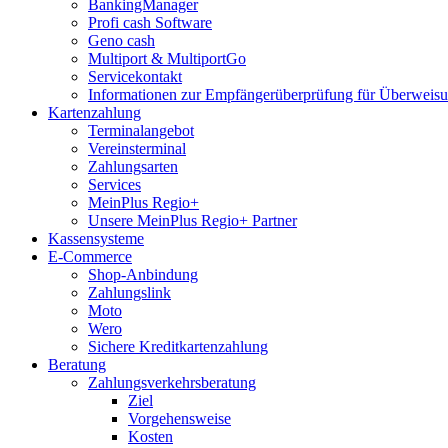
BankingManager
Profi cash Software
Geno cash
Multiport & MultiportGo
Servicekontakt
Informationen zur Empfängerüberprüfung für Überwei
Kartenzahlung
Terminalangebot
Vereinsterminal
Zahlungsarten
Services
MeinPlus Regio+
Unsere MeinPlus Regio+ Partner
Kassensysteme
E-Commerce
Shop-Anbindung
Zahlungslink
Moto
Wero
Sichere Kreditkartenzahlung
Beratung
Zahlungsverkehrsberatung
Ziel
Vorgehensweise
Kosten