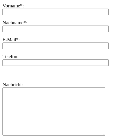
Vorname*:
Nachname*:
E-Mail*:
Telefon:
Bitte
lasse
Bitte
Nachricht:
dieses
lasse
Feld
dieses
leer.
Feld
leer.