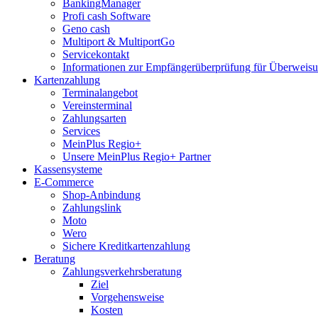
BankingManager
Profi cash Software
Geno cash
Multiport & MultiportGo
Servicekontakt
Informationen zur Empfängerüberprüfung für Überwei
Kartenzahlung
Terminalangebot
Vereinsterminal
Zahlungsarten
Services
MeinPlus Regio+
Unsere MeinPlus Regio+ Partner
Kassensysteme
E-Commerce
Shop-Anbindung
Zahlungslink
Moto
Wero
Sichere Kreditkartenzahlung
Beratung
Zahlungsverkehrsberatung
Ziel
Vorgehensweise
Kosten