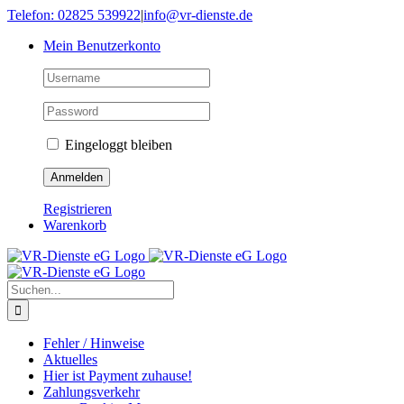
Skip
Telefon: 02825 539922
|
info@vr-dienste.de
to
Mein Benutzerkonto
content
Eingeloggt bleiben
Registrieren
Warenkorb
Suche
nach:
Fehler / Hinweise
Aktuelles
Hier ist Payment zuhause!
Zahlungsverkehr