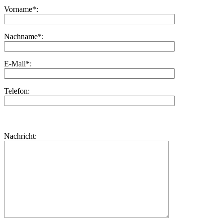
Vorname*:
Nachname*:
E-Mail*:
Telefon:
Bitte
lasse
Bitte
Nachricht:
dieses
lasse
Feld
dieses
leer.
Feld
leer.