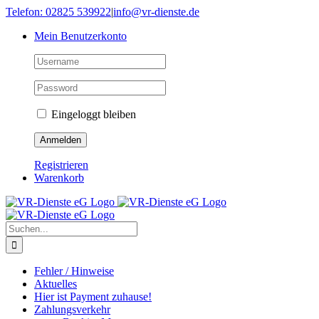
Skip
Telefon: 02825 539922
|
info@vr-dienste.de
to
Mein Benutzerkonto
content
Eingeloggt bleiben
Registrieren
Warenkorb
Suche
nach:
Fehler / Hinweise
Aktuelles
Hier ist Payment zuhause!
Zahlungsverkehr