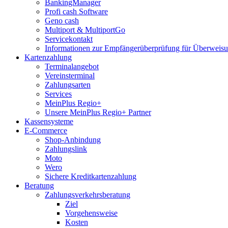
BankingManager
Profi cash Software
Geno cash
Multiport & MultiportGo
Servicekontakt
Informationen zur Empfängerüberprüfung für Überwei
Kartenzahlung
Terminalangebot
Vereinsterminal
Zahlungsarten
Services
MeinPlus Regio+
Unsere MeinPlus Regio+ Partner
Kassensysteme
E-Commerce
Shop-Anbindung
Zahlungslink
Moto
Wero
Sichere Kreditkartenzahlung
Beratung
Zahlungsverkehrsberatung
Ziel
Vorgehensweise
Kosten