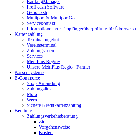
BankingManager
Profi cash Software
Geno cash
Multiport & MultiportGo
Servicekontakt
Informationen zur Empfängerüberprüfung für Überwei
Kartenzahlung
Terminalangebot
Vereinsterminal
Zahlungsarten
Services
MeinPlus Regio+
Unsere MeinPlus Regio+ Partner
Kassensysteme
E-Commerce
Shop-Anbindung
Zahlungslink
Moto
Wero
Sichere Kreditkartenzahlung
Beratung
Zahlungsverkehrsberatung
Ziel
Vorgehensweise
Kosten