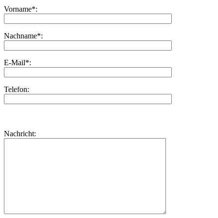
Vorname*:
Nachname*:
E-Mail*:
Telefon:
Bitte
lasse
Bitte
Nachricht:
dieses
lasse
Feld
dieses
leer.
Feld
leer.