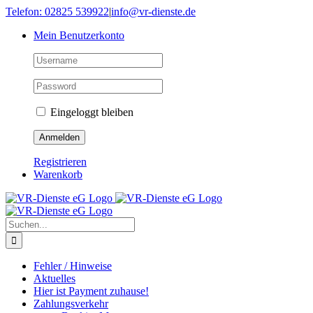
Skip
Telefon: 02825 539922
|
info@vr-dienste.de
to
Mein Benutzerkonto
content
Eingeloggt bleiben
Registrieren
Warenkorb
Suche
nach:
Fehler / Hinweise
Aktuelles
Hier ist Payment zuhause!
Zahlungsverkehr