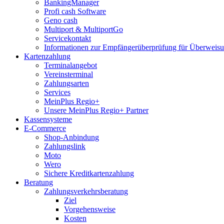
BankingManager
Profi cash Software
Geno cash
Multiport & MultiportGo
Servicekontakt
Informationen zur Empfängerüberprüfung für Überwei
Kartenzahlung
Terminalangebot
Vereinsterminal
Zahlungsarten
Services
MeinPlus Regio+
Unsere MeinPlus Regio+ Partner
Kassensysteme
E-Commerce
Shop-Anbindung
Zahlungslink
Moto
Wero
Sichere Kreditkartenzahlung
Beratung
Zahlungsverkehrsberatung
Ziel
Vorgehensweise
Kosten