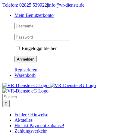
Skip
Telefon: 02825 539922
|
info@vr-dienste.de
to
Mein Benutzerkonto
content
Eingeloggt bleiben
Registrieren
Warenkorb
Suche
nach:
Fehler / Hinweise
Aktuelles
Hier ist Payment zuhause!
Zahlungsverkehr