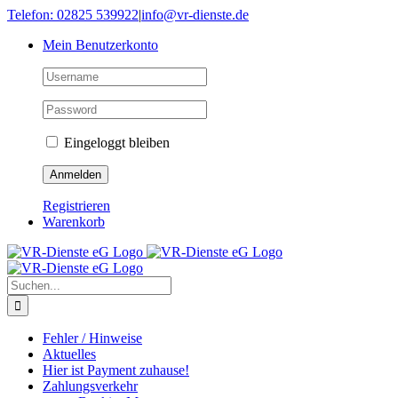
Skip
Telefon: 02825 539922
|
info@vr-dienste.de
to
Mein Benutzerkonto
content
Eingeloggt bleiben
Registrieren
Warenkorb
Suche
nach:
Fehler / Hinweise
Aktuelles
Hier ist Payment zuhause!
Zahlungsverkehr