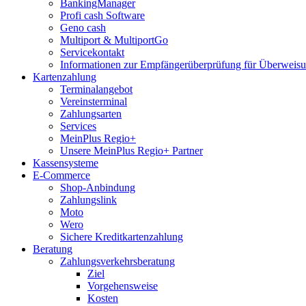
BankingManager
Profi cash Software
Geno cash
Multiport & MultiportGo
Servicekontakt
Informationen zur Empfängerüberprüfung für Überwei
Kartenzahlung
Terminalangebot
Vereinsterminal
Zahlungsarten
Services
MeinPlus Regio+
Unsere MeinPlus Regio+ Partner
Kassensysteme
E-Commerce
Shop-Anbindung
Zahlungslink
Moto
Wero
Sichere Kreditkartenzahlung
Beratung
Zahlungsverkehrsberatung
Ziel
Vorgehensweise
Kosten