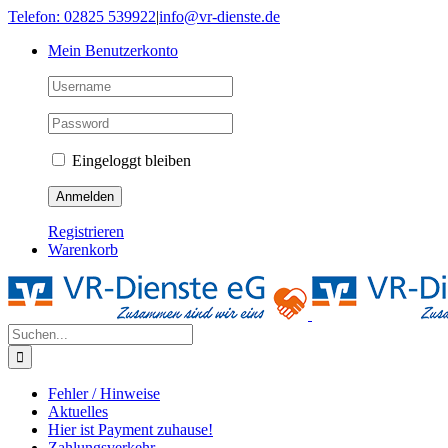
Skip
Telefon: 02825 539922
|
info@vr-dienste.de
to
Mein Benutzerkonto
content
Eingeloggt bleiben
Registrieren
Warenkorb
Suche
nach:
Fehler / Hinweise
Aktuelles
Hier ist Payment zuhause!
Zahlungsverkehr