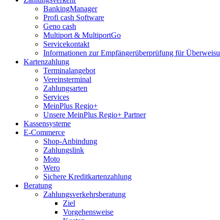
BankingManager
Profi cash Software
Geno cash
Multiport & MultiportGo
Servicekontakt
Informationen zur Empfängerüberprüfung für Überwei
Kartenzahlung
Terminalangebot
Vereinsterminal
Zahlungsarten
Services
MeinPlus Regio+
Unsere MeinPlus Regio+ Partner
Kassensysteme
E-Commerce
Shop-Anbindung
Zahlungslink
Moto
Wero
Sichere Kreditkartenzahlung
Beratung
Zahlungsverkehrsberatung
Ziel
Vorgehensweise