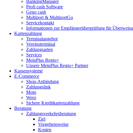
BankingManager
Profi cash Software
Geno cash
Multiport & MultiportGo
Servicekontakt
Informationen zur Empfängerüberprüfung für Überwei
Kartenzahlung
Terminalangebot
Vereinsterminal
Zahlungsarten
Services
MeinPlus Regio+
Unsere MeinPlus Regio+ Partner
Kassensysteme
E-Commerce
Shop-Anbindung
Zahlungslink
Moto
Wero
Sichere Kreditkartenzahlung
Beratung
Zahlungsverkehrsberatung
Ziel
Vorgehensweise
Kosten