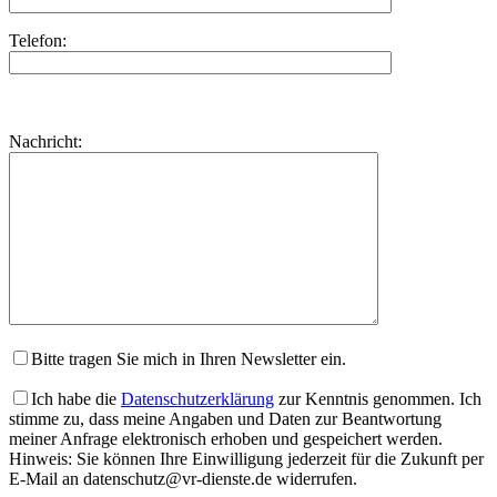
Telefon:
Bitte
lasse
Bitte
Nachricht:
dieses
lasse
Feld
dieses
leer.
Feld
leer.
Bitte tragen Sie mich in Ihren Newsletter ein.
Ich habe die
Datenschutzerklärung
zur Kenntnis genommen. Ich
stimme zu, dass meine Angaben und Daten zur Beantwortung
meiner Anfrage elektronisch erhoben und gespeichert werden.
Hinweis: Sie können Ihre Einwilligung jederzeit für die Zukunft per
E-Mail an datenschutz@vr-dienste.de widerrufen.