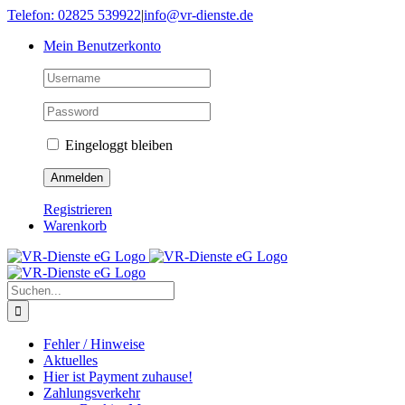
Skip
Telefon: 02825 539922
|
info@vr-dienste.de
to
Mein Benutzerkonto
content
Eingeloggt bleiben
Registrieren
Warenkorb
Suche
nach:
Fehler / Hinweise
Aktuelles
Hier ist Payment zuhause!
Zahlungsverkehr