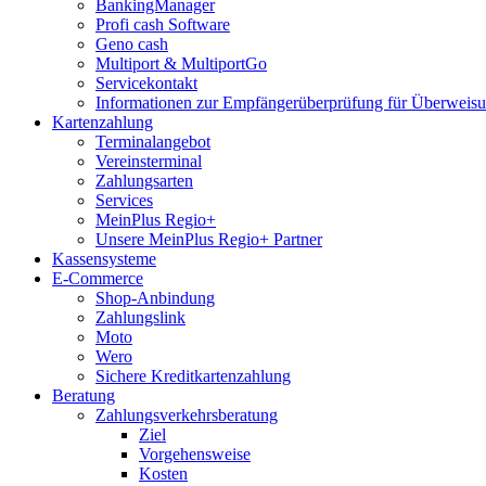
BankingManager
Profi cash Software
Geno cash
Multiport & MultiportGo
Servicekontakt
Informationen zur Empfängerüberprüfung für Überwei
Kartenzahlung
Terminalangebot
Vereinsterminal
Zahlungsarten
Services
MeinPlus Regio+
Unsere MeinPlus Regio+ Partner
Kassensysteme
E-Commerce
Shop-Anbindung
Zahlungslink
Moto
Wero
Sichere Kreditkartenzahlung
Beratung
Zahlungsverkehrsberatung
Ziel
Vorgehensweise
Kosten