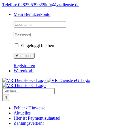
Skip
Telefon: 02825 539922
|
info@vr-dienste.de
to
Mein Benutzerkonto
content
Eingeloggt bleiben
Registrieren
Warenkorb
Suche
nach:
Fehler / Hinweise
Aktuelles
Hier ist Payment zuhause!
Zahlungsverkehr