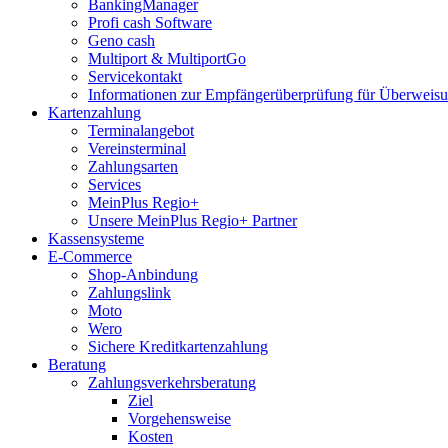
BankingManager
Profi cash Software
Geno cash
Multiport & MultiportGo
Servicekontakt
Informationen zur Empfängerüberprüfung für Überwei
Kartenzahlung
Terminalangebot
Vereinsterminal
Zahlungsarten
Services
MeinPlus Regio+
Unsere MeinPlus Regio+ Partner
Kassensysteme
E-Commerce
Shop-Anbindung
Zahlungslink
Moto
Wero
Sichere Kreditkartenzahlung
Beratung
Zahlungsverkehrsberatung
Ziel
Vorgehensweise
Kosten