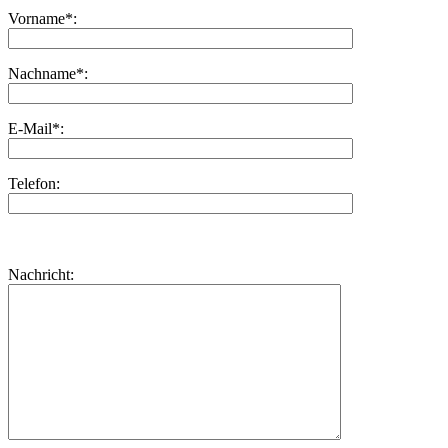
Vorname*:
Nachname*:
E-Mail*:
Telefon:
Bitte
lasse
Bitte
Nachricht:
dieses
lasse
Feld
dieses
leer.
Feld
leer.