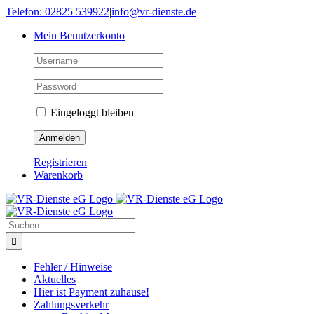
Skip
Telefon: 02825 539922
|
info@vr-dienste.de
to
Mein Benutzerkonto
content
Eingeloggt bleiben
Registrieren
Warenkorb
Suche
nach:
Fehler / Hinweise
Aktuelles
Hier ist Payment zuhause!
Zahlungsverkehr