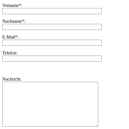
Vorname*:
Nachname*:
E-Mail*:
Telefon:
Bitte
lasse
Bitte
Nachricht:
dieses
lasse
Feld
dieses
leer.
Feld
leer.