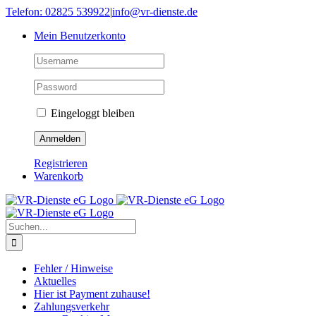
Skip
Telefon: 02825 539922
|
info@vr-dienste.de
to
Mein Benutzerkonto
content
Eingeloggt bleiben
Registrieren
Warenkorb
Suche
nach:
Fehler / Hinweise
Aktuelles
Hier ist Payment zuhause!
Zahlungsverkehr