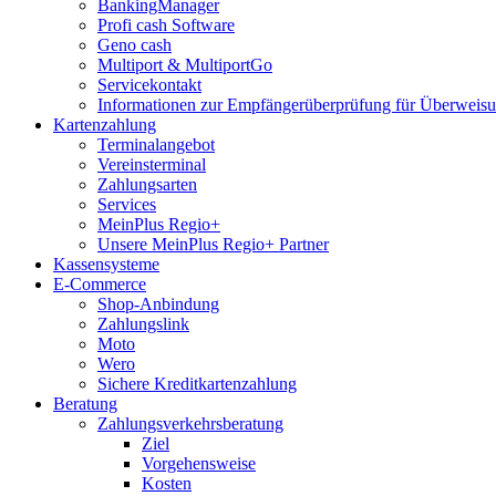
BankingManager
Profi cash Software
Geno cash
Multiport & MultiportGo
Servicekontakt
Informationen zur Empfängerüberprüfung für Überwei
Kartenzahlung
Terminalangebot
Vereinsterminal
Zahlungsarten
Services
MeinPlus Regio+
Unsere MeinPlus Regio+ Partner
Kassensysteme
E-Commerce
Shop-Anbindung
Zahlungslink
Moto
Wero
Sichere Kreditkartenzahlung
Beratung
Zahlungsverkehrsberatung
Ziel
Vorgehensweise
Kosten