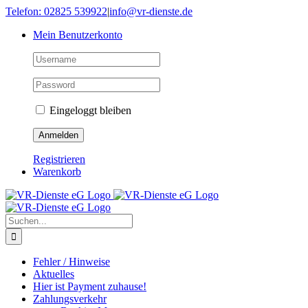
Skip
Telefon: 02825 539922
|
info@vr-dienste.de
to
Mein Benutzerkonto
content
Eingeloggt bleiben
Registrieren
Warenkorb
Suche
nach:
Fehler / Hinweise
Aktuelles
Hier ist Payment zuhause!
Zahlungsverkehr