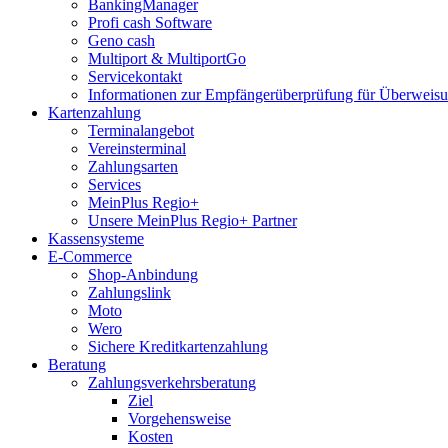
BankingManager
Profi cash Software
Geno cash
Multiport & MultiportGo
Servicekontakt
Informationen zur Empfängerüberprüfung für Überwei
Kartenzahlung
Terminalangebot
Vereinsterminal
Zahlungsarten
Services
MeinPlus Regio+
Unsere MeinPlus Regio+ Partner
Kassensysteme
E-Commerce
Shop-Anbindung
Zahlungslink
Moto
Wero
Sichere Kreditkartenzahlung
Beratung
Zahlungsverkehrsberatung
Ziel
Vorgehensweise
Kosten