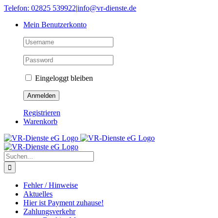
Skip
Telefon: 02825 539922
|
info@vr-dienste.de
to
Mein Benutzerkonto
content
Eingeloggt bleiben
Registrieren
Warenkorb
Suche
nach:
Fehler / Hinweise
Aktuelles
Hier ist Payment zuhause!
Zahlungsverkehr