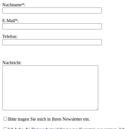
Nachname*:
E-Mail*:
Telefon:
Bitte
lasse
Bitte
Nachricht:
dieses
lasse
Feld
dieses
leer.
Feld
leer.
Bitte tragen Sie mich in Ihren Newsletter ein.