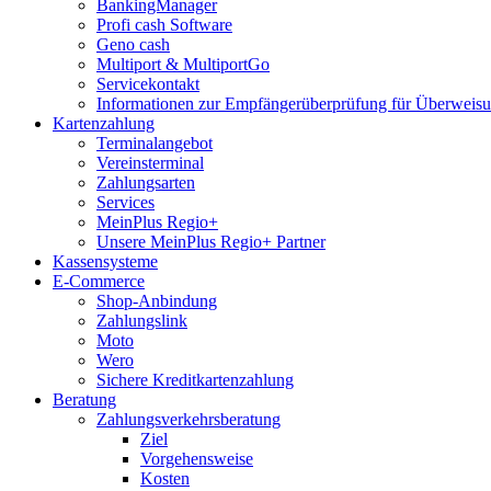
BankingManager
Profi cash Software
Geno cash
Multiport & MultiportGo
Servicekontakt
Informationen zur Empfängerüberprüfung für Überwei
Kartenzahlung
Terminalangebot
Vereinsterminal
Zahlungsarten
Services
MeinPlus Regio+
Unsere MeinPlus Regio+ Partner
Kassensysteme
E-Commerce
Shop-Anbindung
Zahlungslink
Moto
Wero
Sichere Kreditkartenzahlung
Beratung
Zahlungsverkehrsberatung
Ziel
Vorgehensweise
Kosten