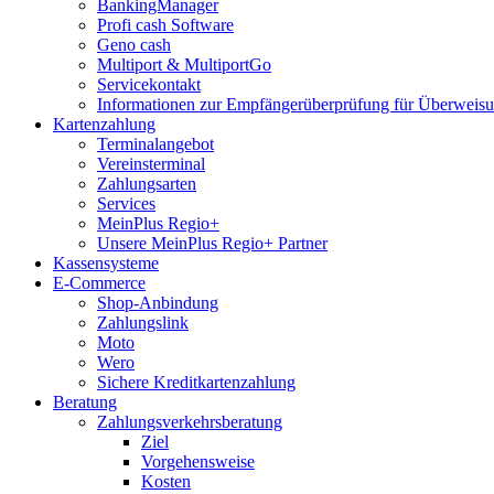
BankingManager
Profi cash Software
Geno cash
Multiport & MultiportGo
Servicekontakt
Informationen zur Empfängerüberprüfung für Überwei
Kartenzahlung
Terminalangebot
Vereinsterminal
Zahlungsarten
Services
MeinPlus Regio+
Unsere MeinPlus Regio+ Partner
Kassensysteme
E-Commerce
Shop-Anbindung
Zahlungslink
Moto
Wero
Sichere Kreditkartenzahlung
Beratung
Zahlungsverkehrsberatung
Ziel
Vorgehensweise
Kosten