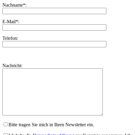
Nachname*:
E-Mail*:
Telefon:
Bitte
lasse
Bitte
Nachricht:
dieses
lasse
Feld
dieses
leer.
Feld
leer.
Bitte tragen Sie mich in Ihren Newsletter ein.