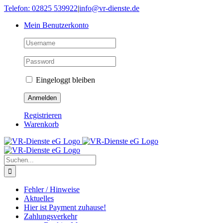
Skip
Telefon: 02825 539922
|
info@vr-dienste.de
to
Mein Benutzerkonto
content
Eingeloggt bleiben
Registrieren
Warenkorb
Suche
nach:
Fehler / Hinweise
Aktuelles
Hier ist Payment zuhause!
Zahlungsverkehr