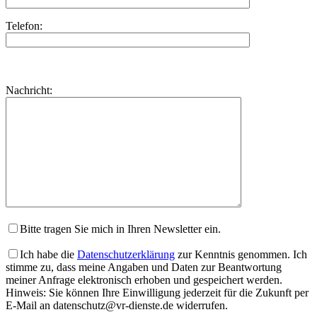
Telefon:
Bitte
lasse
Bitte
Nachricht:
dieses
lasse
Feld
dieses
leer.
Feld
leer.
Bitte tragen Sie mich in Ihren Newsletter ein.
Ich habe die
Datenschutzerklärung
zur Kenntnis genommen. Ich
stimme zu, dass meine Angaben und Daten zur Beantwortung
meiner Anfrage elektronisch erhoben und gespeichert werden.
Hinweis: Sie können Ihre Einwilligung jederzeit für die Zukunft per
E-Mail an datenschutz@vr-dienste.de widerrufen.