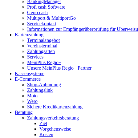
BankingManager
Profi cash Software
Geno cash
Multiport & MultiportGo
Servicekontakt
Informationen zur Empfängerüberprüfung für Überwei
Kartenzahlung
Terminalangebot
Vereinsterminal
Zahlungsarten
Services
MeinPlus Regio+
Unsere MeinPlus Regio+ Partner
Kassensysteme
E-Commerce
Shop-Anbindung
Zahlungslink
Moto
Wero
Sichere Kreditkartenzahlung
Beratung
Zahlungsverkehrsberatung
Ziel
Vorgehensweise
Kosten