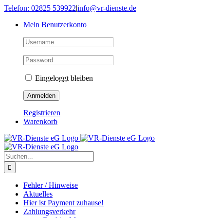
Skip
Telefon: 02825 539922
|
info@vr-dienste.de
to
Mein Benutzerkonto
content
Eingeloggt bleiben
Registrieren
Warenkorb
Suche
nach:
Fehler / Hinweise
Aktuelles
Hier ist Payment zuhause!
Zahlungsverkehr