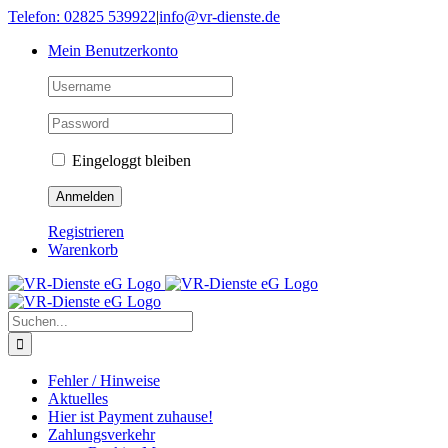
Skip
Telefon: 02825 539922
|
info@vr-dienste.de
to
Mein Benutzerkonto
content
Eingeloggt bleiben
Registrieren
Warenkorb
Suche
nach:
Fehler / Hinweise
Aktuelles
Hier ist Payment zuhause!
Zahlungsverkehr