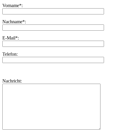
Vorname*:
Nachname*:
E-Mail*:
Telefon:
Bitte
lasse
Bitte
Nachricht:
dieses
lasse
Feld
dieses
leer.
Feld
leer.