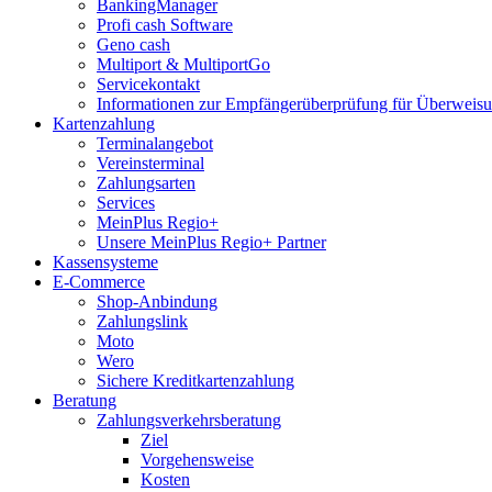
BankingManager
Profi cash Software
Geno cash
Multiport & MultiportGo
Servicekontakt
Informationen zur Empfängerüberprüfung für Überwei
Kartenzahlung
Terminalangebot
Vereinsterminal
Zahlungsarten
Services
MeinPlus Regio+
Unsere MeinPlus Regio+ Partner
Kassensysteme
E-Commerce
Shop-Anbindung
Zahlungslink
Moto
Wero
Sichere Kreditkartenzahlung
Beratung
Zahlungsverkehrsberatung
Ziel
Vorgehensweise
Kosten