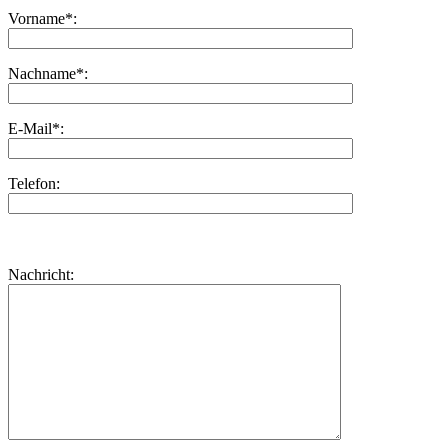
Vorname*:
Nachname*:
E-Mail*:
Telefon:
Bitte
lasse
Bitte
Nachricht:
dieses
lasse
Feld
dieses
leer.
Feld
leer.