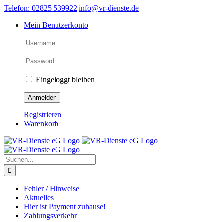
Skip
Telefon: 02825 539922
|
info@vr-dienste.de
to
Mein Benutzerkonto
content
Eingeloggt bleiben
Registrieren
Warenkorb
Suche
nach:
Fehler / Hinweise
Aktuelles
Hier ist Payment zuhause!
Zahlungsverkehr