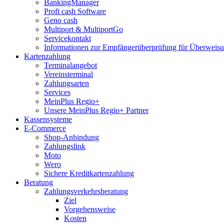
BankingManager
Profi cash Software
Geno cash
Multiport & MultiportGo
Servicekontakt
Informationen zur Empfängerüberprüfung für Überwei
Kartenzahlung
Terminalangebot
Vereinsterminal
Zahlungsarten
Services
MeinPlus Regio+
Unsere MeinPlus Regio+ Partner
Kassensysteme
E-Commerce
Shop-Anbindung
Zahlungslink
Moto
Wero
Sichere Kreditkartenzahlung
Beratung
Zahlungsverkehrsberatung
Ziel
Vorgehensweise
Kosten