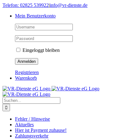
Skip
Telefon: 02825 539922
|
info@vr-dienste.de
to
Mein Benutzerkonto
content
Eingeloggt bleiben
Registrieren
Warenkorb
Suche
nach:
Fehler / Hinweise
Aktuelles
Hier ist Payment zuhause!
Zahlungsverkehr