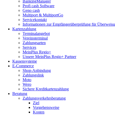
BankingManager
Profi cash Software
Geno cash
Multiport & MultiportGo
Servicekontakt
Informationen zur Empfängerüberprüfung für Überwei
Kartenzahlung
Terminalangebot
Vereinsterminal
Zahlungsarten
Services
MeinPlus Regio+
Unsere MeinPlus Regio+ Partner
Kassensysteme
E-Commerce
Shop-Anbindung
Zahlungslink
Moto
Wero
Sichere Kreditkartenzahlung
Beratung
Zahlungsverkehrsberatung
Ziel
Vorgehensweise
Kosten