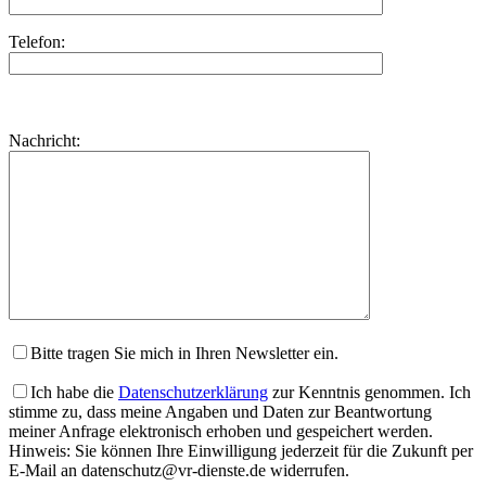
Telefon:
Bitte
lasse
Bitte
Nachricht:
dieses
lasse
Feld
dieses
leer.
Feld
leer.
Bitte tragen Sie mich in Ihren Newsletter ein.
Ich habe die
Datenschutzerklärung
zur Kenntnis genommen. Ich
stimme zu, dass meine Angaben und Daten zur Beantwortung
meiner Anfrage elektronisch erhoben und gespeichert werden.
Hinweis: Sie können Ihre Einwilligung jederzeit für die Zukunft per
E-Mail an datenschutz@vr-dienste.de widerrufen.