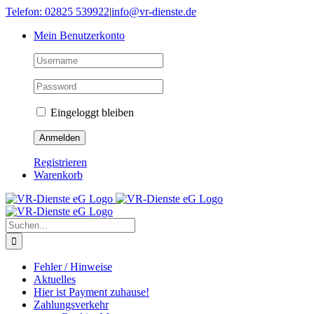
Skip
Telefon: 02825 539922
|
info@vr-dienste.de
to
Mein Benutzerkonto
content
Eingeloggt bleiben
Registrieren
Warenkorb
Suche
nach:
Fehler / Hinweise
Aktuelles
Hier ist Payment zuhause!
Zahlungsverkehr