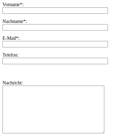
Vorname*:
Nachname*:
E-Mail*:
Telefon:
Bitte
lasse
Bitte
Nachricht:
dieses
lasse
Feld
dieses
leer.
Feld
leer.