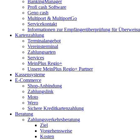
BankingManager
Profi cash Software
Geno cash
Multiport & MultiportGo
Servicekontakt
Informationen zur Empfängerüberprüfung für Überwei
Kartenzahlung
Terminalangebot
Vereinsterminal
Zahlungsarten
Services
MeinPlus Regio+
Unsere MeinPlus Regio+ Partner
Kassensysteme
E-Commerce
Shop-Anbindung
Zahlungslink
Moto
Wero
Sichere Kreditkartenzahlung
Beratung
Zahlungsverkehrsberatung
Ziel
Vorgehensweise
Kosten