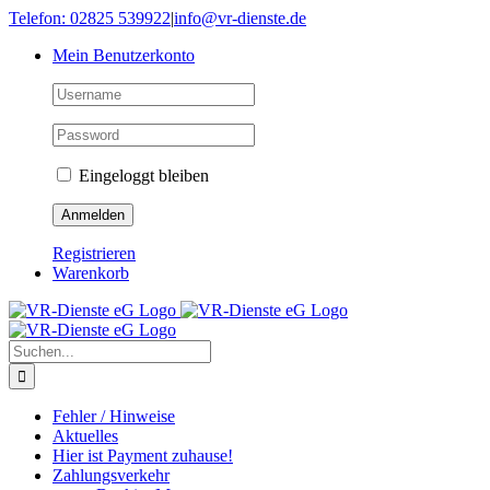
Skip
Telefon: 02825 539922
|
info@vr-dienste.de
to
Mein Benutzerkonto
content
Eingeloggt bleiben
Registrieren
Warenkorb
Suche
nach:
Fehler / Hinweise
Aktuelles
Hier ist Payment zuhause!
Zahlungsverkehr