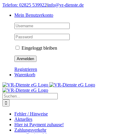
Skip
Telefon: 02825 539922
|
info@vr-dienste.de
to
Mein Benutzerkonto
content
Eingeloggt bleiben
Registrieren
Warenkorb
Suche
nach:
Fehler / Hinweise
Aktuelles
Hier ist Payment zuhause!
Zahlungsverkehr