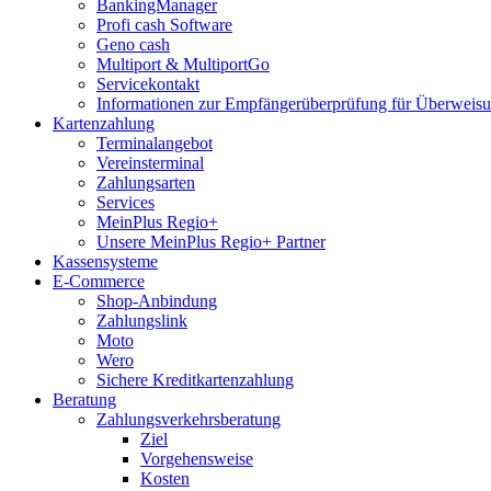
BankingManager
Profi cash Software
Geno cash
Multiport & MultiportGo
Servicekontakt
Informationen zur Empfängerüberprüfung für Überwei
Kartenzahlung
Terminalangebot
Vereinsterminal
Zahlungsarten
Services
MeinPlus Regio+
Unsere MeinPlus Regio+ Partner
Kassensysteme
E-Commerce
Shop-Anbindung
Zahlungslink
Moto
Wero
Sichere Kreditkartenzahlung
Beratung
Zahlungsverkehrsberatung
Ziel
Vorgehensweise
Kosten