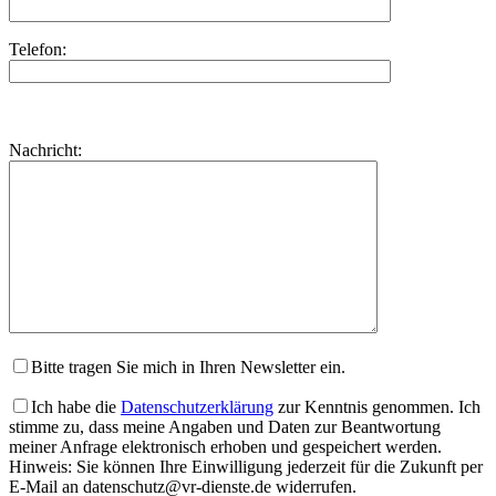
Telefon:
Bitte
lasse
Bitte
Nachricht:
dieses
lasse
Feld
dieses
leer.
Feld
leer.
Bitte tragen Sie mich in Ihren Newsletter ein.
Ich habe die
Datenschutzerklärung
zur Kenntnis genommen. Ich
stimme zu, dass meine Angaben und Daten zur Beantwortung
meiner Anfrage elektronisch erhoben und gespeichert werden.
Hinweis: Sie können Ihre Einwilligung jederzeit für die Zukunft per
E-Mail an datenschutz@vr-dienste.de widerrufen.