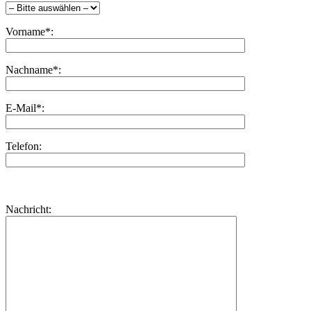
Vorname*:
Nachname*:
E-Mail*:
Telefon:
Bitte
lasse
Bitte
Nachricht:
dieses
lasse
Feld
dieses
leer.
Feld
leer.