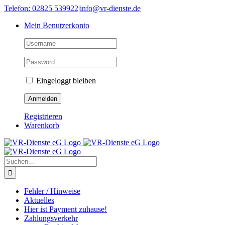
Skip
Telefon: 02825 539922
|
info@vr-dienste.de
to
Mein Benutzerkonto
content
Eingeloggt bleiben
Registrieren
Warenkorb
Suche
nach:
Fehler / Hinweise
Aktuelles
Hier ist Payment zuhause!
Zahlungsverkehr