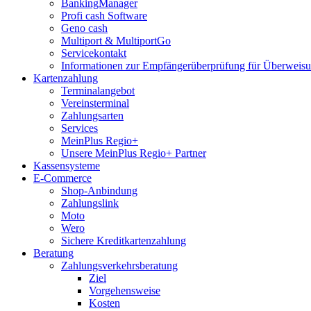
BankingManager
Profi cash Software
Geno cash
Multiport & MultiportGo
Servicekontakt
Informationen zur Empfängerüberprüfung für Überwei
Kartenzahlung
Terminalangebot
Vereinsterminal
Zahlungsarten
Services
MeinPlus Regio+
Unsere MeinPlus Regio+ Partner
Kassensysteme
E-Commerce
Shop-Anbindung
Zahlungslink
Moto
Wero
Sichere Kreditkartenzahlung
Beratung
Zahlungsverkehrsberatung
Ziel
Vorgehensweise
Kosten