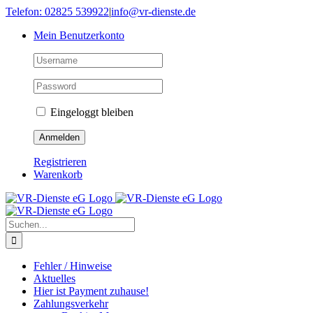
Skip
Telefon: 02825 539922
|
info@vr-dienste.de
to
Mein Benutzerkonto
content
Eingeloggt bleiben
Registrieren
Warenkorb
Suche
nach:
Fehler / Hinweise
Aktuelles
Hier ist Payment zuhause!
Zahlungsverkehr