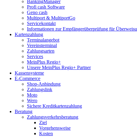
BankingManager
Profi cash Software
Geno cash
Multiport & MultiportGo
Servicekontakt
Informationen zur Empfängerüberprüfung für Überwei
Kartenzahlung
Terminalangebot
Vereinsterminal
Zahlungsarten
Services
MeinPlus Regio+
Unsere MeinPlus Regio+ Partner
Kassensysteme
E-Commerce
Shop-Anbindung
Zahlungslink
Moto
Wero
Sichere Kreditkartenzahlung
Beratung
Zahlungsverkehrsberatung
Ziel
Vorgehensweise
Kosten