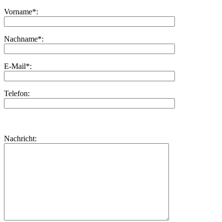
Vorname*:
Nachname*:
E-Mail*:
Telefon:
Bitte
lasse
Bitte
Nachricht:
dieses
lasse
Feld
dieses
leer.
Feld
leer.