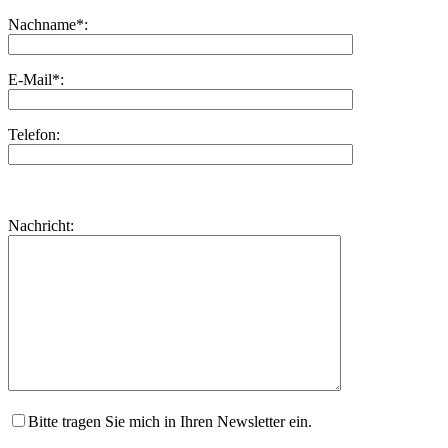
Nachname*:
E-Mail*:
Telefon:
Bitte
lasse
Bitte
Nachricht:
dieses
lasse
Feld
dieses
leer.
Feld
leer.
Bitte tragen Sie mich in Ihren Newsletter ein.