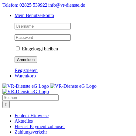
Skip
Telefon: 02825 539922
|
info@vr-dienste.de
to
Mein Benutzerkonto
content
Eingeloggt bleiben
Registrieren
Warenkorb
Suche
nach:
Fehler / Hinweise
Aktuelles
Hier ist Payment zuhause!
Zahlungsverkehr