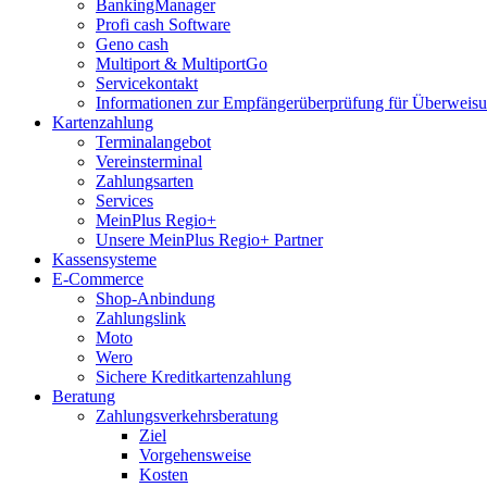
BankingManager
Profi cash Software
Geno cash
Multiport & MultiportGo
Servicekontakt
Informationen zur Empfängerüberprüfung für Überwei
Kartenzahlung
Terminalangebot
Vereinsterminal
Zahlungsarten
Services
MeinPlus Regio+
Unsere MeinPlus Regio+ Partner
Kassensysteme
E-Commerce
Shop-Anbindung
Zahlungslink
Moto
Wero
Sichere Kreditkartenzahlung
Beratung
Zahlungsverkehrsberatung
Ziel
Vorgehensweise
Kosten