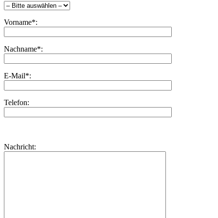
Vorname*:
Nachname*:
E-Mail*:
Telefon:
Bitte
lasse
Bitte
Nachricht:
dieses
lasse
Feld
dieses
leer.
Feld
leer.