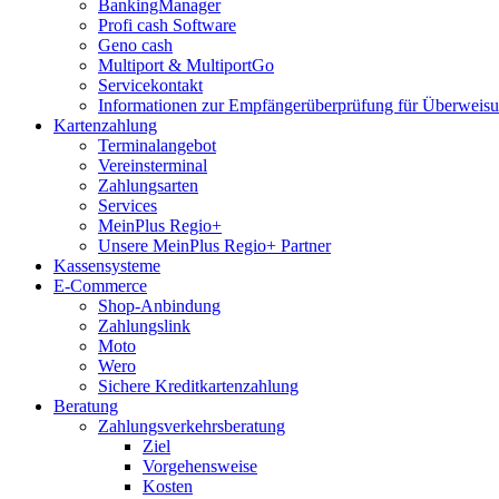
BankingManager
Profi cash Software
Geno cash
Multiport & MultiportGo
Servicekontakt
Informationen zur Empfängerüberprüfung für Überwei
Kartenzahlung
Terminalangebot
Vereinsterminal
Zahlungsarten
Services
MeinPlus Regio+
Unsere MeinPlus Regio+ Partner
Kassensysteme
E-Commerce
Shop-Anbindung
Zahlungslink
Moto
Wero
Sichere Kreditkartenzahlung
Beratung
Zahlungsverkehrsberatung
Ziel
Vorgehensweise
Kosten