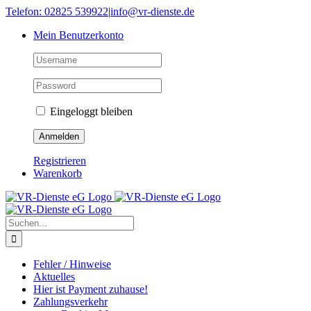
Skip
Telefon: 02825 539922
|
info@vr-dienste.de
to
Mein Benutzerkonto
content
Eingeloggt bleiben
Registrieren
Warenkorb
Suche
nach:
Fehler / Hinweise
Aktuelles
Hier ist Payment zuhause!
Zahlungsverkehr