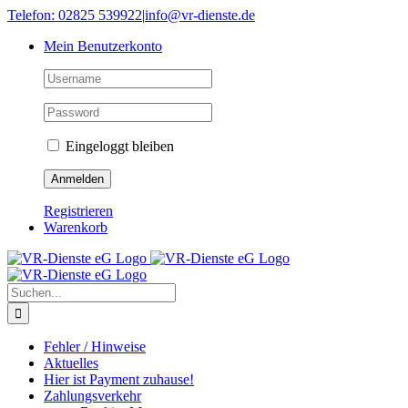
Skip
Telefon: 02825 539922
|
info@vr-dienste.de
to
Mein Benutzerkonto
content
Eingeloggt bleiben
Registrieren
Warenkorb
Suche
nach:
Fehler / Hinweise
Aktuelles
Hier ist Payment zuhause!
Zahlungsverkehr