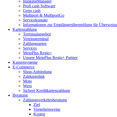
BankingManager
Profi cash Software
Geno cash
Multiport & MultiportGo
Servicekontakt
Informationen zur Empfängerüberprüfung für Überwei
Kartenzahlung
Terminalangebot
Vereinsterminal
Zahlungsarten
Services
MeinPlus Regio+
Unsere MeinPlus Regio+ Partner
Kassensysteme
E-Commerce
Shop-Anbindung
Zahlungslink
Moto
Wero
Sichere Kreditkartenzahlung
Beratung
Zahlungsverkehrsberatung
Ziel
Vorgehensweise
Kosten