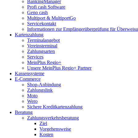
BankingManager
Profi cash Software
Geno cash
Multiport & MultiportGo
Servicekontakt
Informationen zur Empfängerüberprüfung für Überwei
Kartenzahlung
Terminalangebot
Vereinsterminal
Zahlungsarten
Services
MeinPlus Regio+
Unsere MeinPlus Regio+ Partner
Kassensysteme
E-Commerce
Shop-Anbindung
Zahlungslink
Moto
Wero
Sichere Kreditkartenzahlung
Beratung
Zahlungsverkehrsberatung
Ziel
Vorgehensweise
Kosten