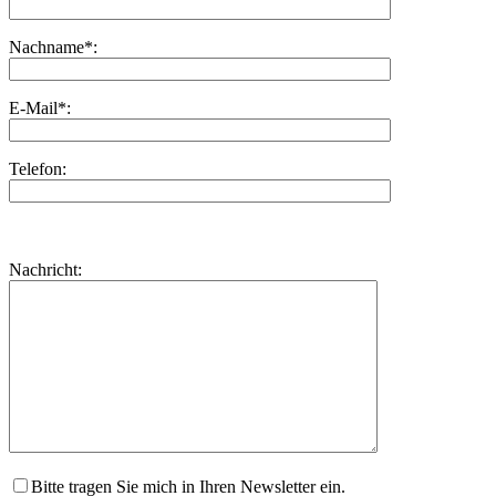
Nachname*:
E-Mail*:
Telefon:
Bitte
lasse
Bitte
Nachricht:
dieses
lasse
Feld
dieses
leer.
Feld
leer.
Bitte tragen Sie mich in Ihren Newsletter ein.