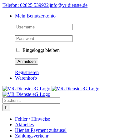
Skip
Telefon: 02825 539922
|
info@vr-dienste.de
to
Mein Benutzerkonto
content
Eingeloggt bleiben
Registrieren
Warenkorb
Suche
nach:
Fehler / Hinweise
Aktuelles
Hier ist Payment zuhause!
Zahlungsverkehr