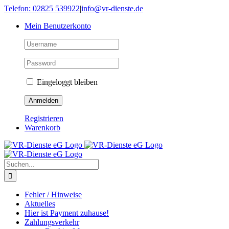
Skip
Telefon: 02825 539922
|
info@vr-dienste.de
to
Mein Benutzerkonto
content
Eingeloggt bleiben
Registrieren
Warenkorb
Suche
nach:
Fehler / Hinweise
Aktuelles
Hier ist Payment zuhause!
Zahlungsverkehr