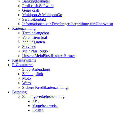
BankingManager
Profi cash Software
Geno cash
Multiport & MultiportGo
Servicekontakt
Informationen zur Empfängerüberprüfung für Überwei
Kartenzahlung
Terminalangebot
Vereinsterminal
Zahlungsarten
Services
MeinPlus Regio+
Unsere MeinPlus Regio+ Partner
Kassensysteme
E-Commerce
Shop-Anbindung
Zahlungslink
Moto
Wero
Sichere Kreditkartenzahlung
Beratung
Zahlungsverkehrsberatung
Ziel
Vorgehensweise
Kosten