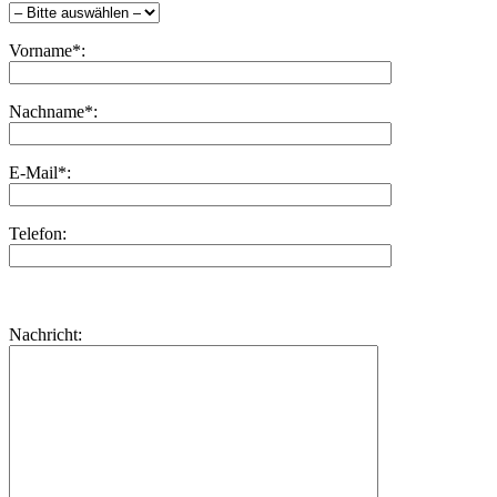
Vorname*:
Nachname*:
E-Mail*:
Telefon:
Bitte
lasse
Bitte
Nachricht:
dieses
lasse
Feld
dieses
leer.
Feld
leer.