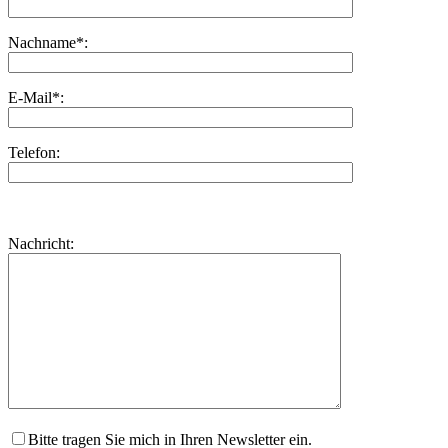
Nachname*:
E-Mail*:
Telefon:
Bitte
lasse
Bitte
Nachricht:
dieses
lasse
Feld
dieses
leer.
Feld
leer.
Bitte tragen Sie mich in Ihren Newsletter ein.