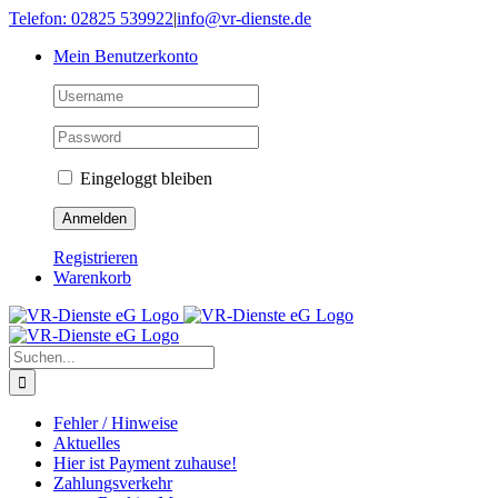
Skip
Telefon: 02825 539922
|
info@vr-dienste.de
to
Mein Benutzerkonto
content
Eingeloggt bleiben
Registrieren
Warenkorb
Suche
nach:
Fehler / Hinweise
Aktuelles
Hier ist Payment zuhause!
Zahlungsverkehr