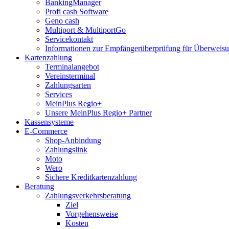
BankingManager
Profi cash Software
Geno cash
Multiport & MultiportGo
Servicekontakt
Informationen zur Empfängerüberprüfung für Überwei
Kartenzahlung
Terminalangebot
Vereinsterminal
Zahlungsarten
Services
MeinPlus Regio+
Unsere MeinPlus Regio+ Partner
Kassensysteme
E-Commerce
Shop-Anbindung
Zahlungslink
Moto
Wero
Sichere Kreditkartenzahlung
Beratung
Zahlungsverkehrsberatung
Ziel
Vorgehensweise
Kosten