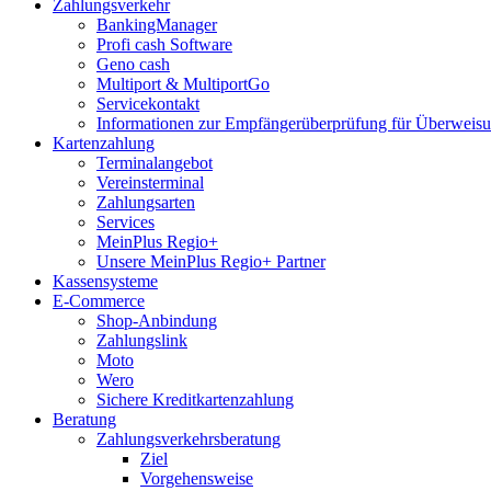
Zahlungsverkehr
BankingManager
Profi cash Software
Geno cash
Multiport & MultiportGo
Servicekontakt
Informationen zur Empfängerüberprüfung für Überwei
Kartenzahlung
Terminalangebot
Vereinsterminal
Zahlungsarten
Services
MeinPlus Regio+
Unsere MeinPlus Regio+ Partner
Kassensysteme
E-Commerce
Shop-Anbindung
Zahlungslink
Moto
Wero
Sichere Kreditkartenzahlung
Beratung
Zahlungsverkehrsberatung
Ziel
Vorgehensweise