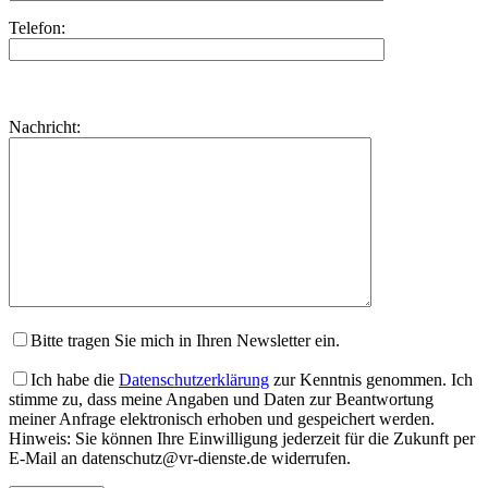
Telefon:
Bitte
lasse
Bitte
Nachricht:
dieses
lasse
Feld
dieses
leer.
Feld
leer.
Bitte tragen Sie mich in Ihren Newsletter ein.
Ich habe die
Datenschutzerklärung
zur Kenntnis genommen. Ich
stimme zu, dass meine Angaben und Daten zur Beantwortung
meiner Anfrage elektronisch erhoben und gespeichert werden.
Hinweis: Sie können Ihre Einwilligung jederzeit für die Zukunft per
E-Mail an datenschutz@vr-dienste.de widerrufen.