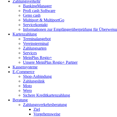
Zahlungsverkehr
BankingManager
Profi cash Software
Geno cash
Multiport & MultiportGo
Servicekontakt
Informationen zur Empfängerüberprüfung für Überwei
Kartenzahlung
Terminalangebot
Vereinsterminal
Zahlungsarten
Services
MeinPlus Regio+
Unsere MeinPlus Regio+ Partner
Kassensysteme
E-Commerce
Shop-Anbindung
Zahlungslink
Moto
Wero
Sichere Kreditkartenzahlung
Beratung
Zahlungsverkehrsberatung
Ziel
Vorgehensweise