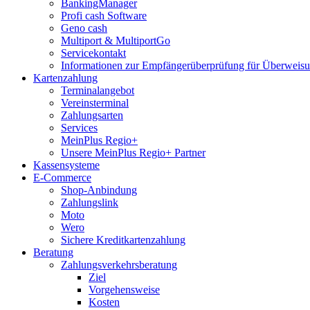
BankingManager
Profi cash Software
Geno cash
Multiport & MultiportGo
Servicekontakt
Informationen zur Empfängerüberprüfung für Überwei
Kartenzahlung
Terminalangebot
Vereinsterminal
Zahlungsarten
Services
MeinPlus Regio+
Unsere MeinPlus Regio+ Partner
Kassensysteme
E-Commerce
Shop-Anbindung
Zahlungslink
Moto
Wero
Sichere Kreditkartenzahlung
Beratung
Zahlungsverkehrsberatung
Ziel
Vorgehensweise
Kosten