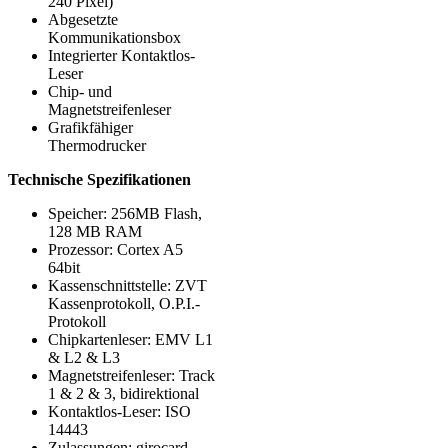
240 Pixel)
Abgesetzte
Kommunikationsbox
Integrierter Kontaktlos-
Leser
Chip- und
Magnetstreifenleser
Grafikfähiger
Thermodrucker
Technische Spezifikationen
Speicher: 256MB Flash,
128 MB RAM
Prozessor: Cortex A5
64bit
Kassenschnittstelle: ZVT
Kassenprotokoll, O.P.I.-
Protokoll
Chipkartenleser: EMV L1
& L2 & L3
Magnetstreifenleser: Track
1 & 2 & 3, bidirektional
Kontaktlos-Leser: ISO
14443
Zulassungen: girocard