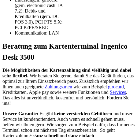
(gem. electronic cash TA
7.2); Debit- und
Kreditkarten (gem. DC
POS 3.0), PCI PTS 5.X;
PCI P2PE/SRED
Kommunikation: LAN
Beratung zum Kartenterminal Ingenico
Desk 3500
Die Möglichkeiten der Kartenzahlung sind vielfältig und dabei
sehr flexibel.
Wir beraten Sie gerne, damit Sie das Gerät finden, das
optimal zur Ihrem Einsatzbereich passt. Zusätzlich empfehlen wir
Ihnen auch geeignete
Zahlungsarten
wie zum Beispiel
girocard
,
Kreditkarten, Apple pay sowie weitere Funktionen und
Services
.
Das alles ist unverbindlich, kostenfrei und persönlich. Fordern Sie
uns!
Unsere Garantie:
Es gibt
keine versteckten Gebühren
und unser
Service ist kundenorientiert. Auch wenn es schnell gehen muss,
helfen wir Ihnen gern. Wir sorgen zum Beispiel dafür, dass Ihr neues
Terminal schon am nächsten Tag einsatzbereit ist. So geht
Kartenzahlung:
ganz schnell
und
ganz einfach
.