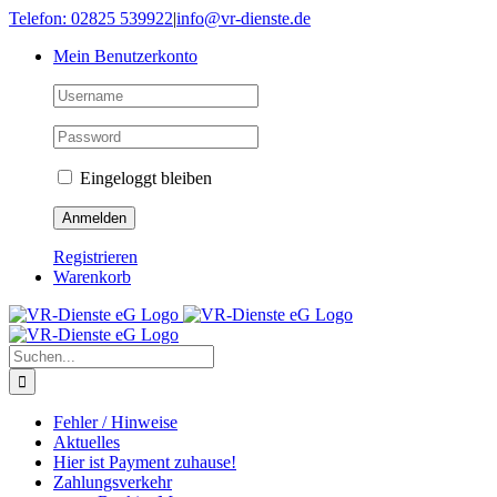
Skip
Telefon: 02825 539922
|
info@vr-dienste.de
to
Mein Benutzerkonto
content
Eingeloggt bleiben
Registrieren
Warenkorb
Suche
nach:
Fehler / Hinweise
Aktuelles
Hier ist Payment zuhause!
Zahlungsverkehr