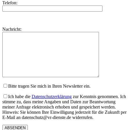
Telefon:
Bitte
lasse
Bitte
Nachricht:
dieses
lasse
Feld
dieses
leer.
Feld
leer.
Bitte tragen Sie mich in Ihren Newsletter ein.
Ich habe die
Datenschutzerklärung
zur Kenntnis genommen. Ich
stimme zu, dass meine Angaben und Daten zur Beantwortung
meiner Anfrage elektronisch erhoben und gespeichert werden.
Hinweis: Sie können Ihre Einwilligung jederzeit für die Zukunft per
E-Mail an datenschutz@vr-dienste.de widerrufen.