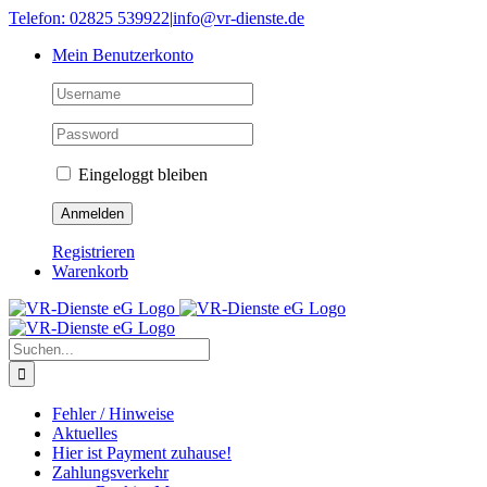
Skip
Telefon: 02825 539922
|
info@vr-dienste.de
to
Mein Benutzerkonto
content
Eingeloggt bleiben
Registrieren
Warenkorb
Suche
nach:
Fehler / Hinweise
Aktuelles
Hier ist Payment zuhause!
Zahlungsverkehr