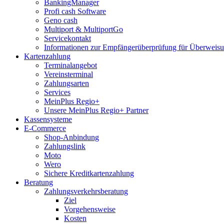
BankingManager
Profi cash Software
Geno cash
Multiport & MultiportGo
Servicekontakt
Informationen zur Empfängerüberprüfung für Überwei
Kartenzahlung
Terminalangebot
Vereinsterminal
Zahlungsarten
Services
MeinPlus Regio+
Unsere MeinPlus Regio+ Partner
Kassensysteme
E-Commerce
Shop-Anbindung
Zahlungslink
Moto
Wero
Sichere Kreditkartenzahlung
Beratung
Zahlungsverkehrsberatung
Ziel
Vorgehensweise
Kosten