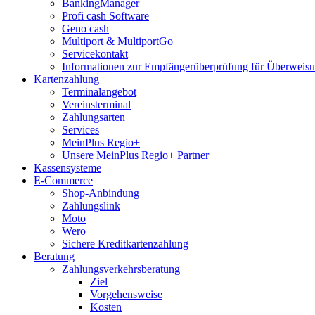
BankingManager
Profi cash Software
Geno cash
Multiport & MultiportGo
Servicekontakt
Informationen zur Empfängerüberprüfung für Überwei
Kartenzahlung
Terminalangebot
Vereinsterminal
Zahlungsarten
Services
MeinPlus Regio+
Unsere MeinPlus Regio+ Partner
Kassensysteme
E-Commerce
Shop-Anbindung
Zahlungslink
Moto
Wero
Sichere Kreditkartenzahlung
Beratung
Zahlungsverkehrsberatung
Ziel
Vorgehensweise
Kosten