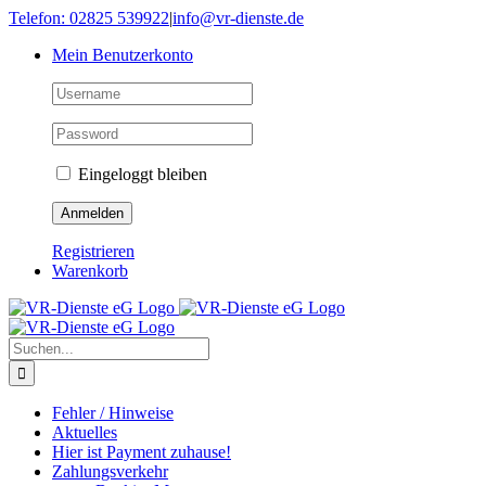
Skip
Telefon: 02825 539922
|
info@vr-dienste.de
to
Mein Benutzerkonto
content
Eingeloggt bleiben
Registrieren
Warenkorb
Suche
nach:
Fehler / Hinweise
Aktuelles
Hier ist Payment zuhause!
Zahlungsverkehr