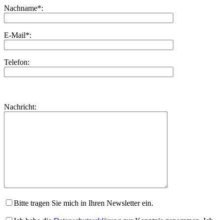
Nachname*:
E-Mail*:
Telefon:
Bitte
lasse
Bitte
Nachricht:
dieses
lasse
Feld
dieses
leer.
Feld
leer.
Bitte tragen Sie mich in Ihren Newsletter ein.