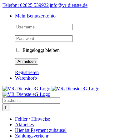
Skip
Telefon: 02825 539922
|
info@vr-dienste.de
to
Mein Benutzerkonto
content
Eingeloggt bleiben
Registrieren
Warenkorb
Suche
nach:
Fehler / Hinweise
Aktuelles
Hier ist Payment zuhause!
Zahlungsverkehr