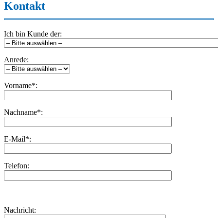
Kontakt
Ich bin Kunde der:
Anrede:
Vorname*:
Nachname*:
E-Mail*:
Telefon:
Bitte
lasse
Bitte
Nachricht:
dieses
lasse