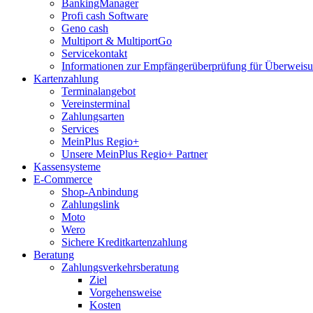
BankingManager
Profi cash Software
Geno cash
Multiport & MultiportGo
Servicekontakt
Informationen zur Empfängerüberprüfung für Überwei
Kartenzahlung
Terminalangebot
Vereinsterminal
Zahlungsarten
Services
MeinPlus Regio+
Unsere MeinPlus Regio+ Partner
Kassensysteme
E-Commerce
Shop-Anbindung
Zahlungslink
Moto
Wero
Sichere Kreditkartenzahlung
Beratung
Zahlungsverkehrsberatung
Ziel
Vorgehensweise
Kosten