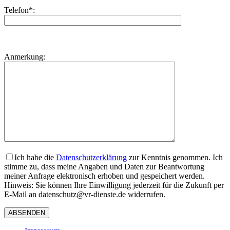
Telefon*:
Bitte
lasse
Bitte
Anmerkung:
dieses
lasse
Feld
dieses
leer.
Feld
leer.
Ich habe die
Datenschutzerklärung
zur Kenntnis genommen. Ich
stimme zu, dass meine Angaben und Daten zur Beantwortung
meiner Anfrage elektronisch erhoben und gespeichert werden.
Hinweis: Sie können Ihre Einwilligung jederzeit für die Zukunft per
E-Mail an datenschutz@vr-dienste.de widerrufen.