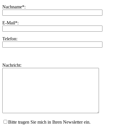
Nachname*:
E-Mail*:
Telefon:
Bitte
lasse
Bitte
Nachricht:
dieses
lasse
Feld
dieses
leer.
Feld
leer.
Bitte tragen Sie mich in Ihren Newsletter ein.