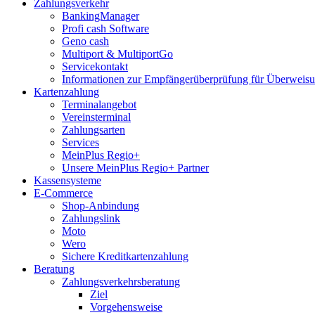
Zahlungsverkehr
BankingManager
Profi cash Software
Geno cash
Multiport & MultiportGo
Servicekontakt
Informationen zur Empfängerüberprüfung für Überwei
Kartenzahlung
Terminalangebot
Vereinsterminal
Zahlungsarten
Services
MeinPlus Regio+
Unsere MeinPlus Regio+ Partner
Kassensysteme
E-Commerce
Shop-Anbindung
Zahlungslink
Moto
Wero
Sichere Kreditkartenzahlung
Beratung
Zahlungsverkehrsberatung
Ziel
Vorgehensweise