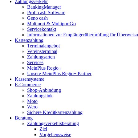
Zahlungsverkehr
BankingManager
Profi cash Software
Geno cash
Multiport & MultiportGo
Servicekontakt
Informationen zur Empfängerüberprüfung für Überwei
Kartenzahlung
Terminalangebot
Vereinsterminal
Zahlungsarten
Services
MeinPlus Regio+
Unsere MeinPlus Regio+ Partner
Kassensysteme
E-Commerce
Shop-Anbindung
Zahlungslink
Moto
Wero
Sichere Kreditkartenzahlung
Beratung
Zahlungsverkehrsberatung
Ziel
Vorgehensweise