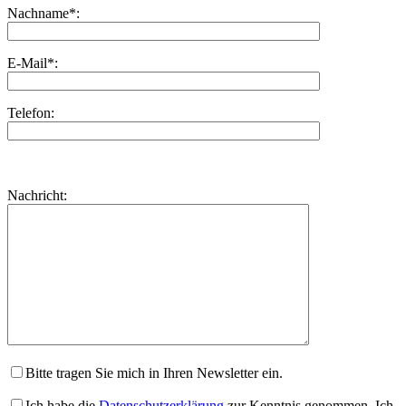
Nachname*:
E-Mail*:
Telefon:
Bitte
lasse
Bitte
Nachricht:
dieses
lasse
Feld
dieses
leer.
Feld
leer.
Bitte tragen Sie mich in Ihren Newsletter ein.
Ich habe die
Datenschutzerklärung
zur Kenntnis genommen. Ich