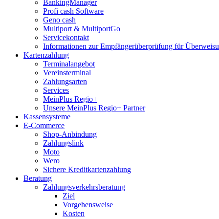
BankingManager
Profi cash Software
Geno cash
Multiport & MultiportGo
Servicekontakt
Informationen zur Empfängerüberprüfung für Überwei
Kartenzahlung
Terminalangebot
Vereinsterminal
Zahlungsarten
Services
MeinPlus Regio+
Unsere MeinPlus Regio+ Partner
Kassensysteme
E-Commerce
Shop-Anbindung
Zahlungslink
Moto
Wero
Sichere Kreditkartenzahlung
Beratung
Zahlungsverkehrsberatung
Ziel
Vorgehensweise
Kosten