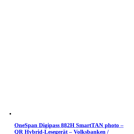
OneSpan Digipass 882H SmartTAN photo –
QR Hybrid-Lesegerät – Volksbanken /