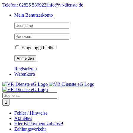
Skip
Telefon: 02825 539922
|
info@vr-dienste.de
to
Mein Benutzerkonto
content
Eingeloggt bleiben
Registrieren
Warenkorb
Suche
nach:
Fehler / Hinweise
Aktuelles
Hier ist Payment zuhause!
Zahlungsverkehr