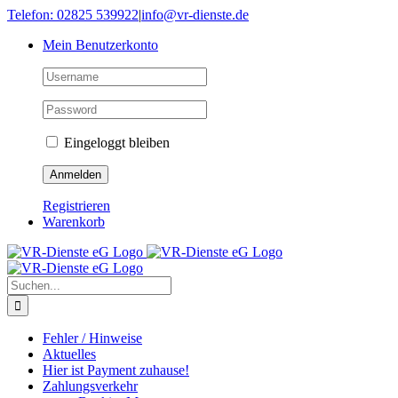
Skip
Telefon: 02825 539922
|
info@vr-dienste.de
to
Mein Benutzerkonto
content
Eingeloggt bleiben
Registrieren
Warenkorb
Suche
nach:
Fehler / Hinweise
Aktuelles
Hier ist Payment zuhause!
Zahlungsverkehr