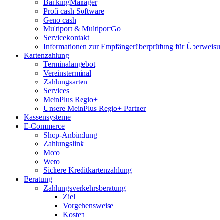
BankingManager
Profi cash Software
Geno cash
Multiport & MultiportGo
Servicekontakt
Informationen zur Empfängerüberprüfung für Überwei
Kartenzahlung
Terminalangebot
Vereinsterminal
Zahlungsarten
Services
MeinPlus Regio+
Unsere MeinPlus Regio+ Partner
Kassensysteme
E-Commerce
Shop-Anbindung
Zahlungslink
Moto
Wero
Sichere Kreditkartenzahlung
Beratung
Zahlungsverkehrsberatung
Ziel
Vorgehensweise
Kosten