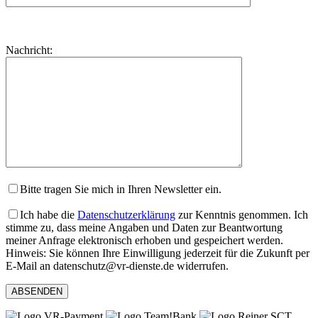
Bitte
lasse
Bitte
Nachricht:
dieses
lasse
Feld
dieses
leer.
Feld
leer.
Bitte tragen Sie mich in Ihren Newsletter ein.
Ich habe die
Datenschutzerklärung
zur Kenntnis genommen. Ich
stimme zu, dass meine Angaben und Daten zur Beantwortung
meiner Anfrage elektronisch erhoben und gespeichert werden.
Hinweis: Sie können Ihre Einwilligung jederzeit für die Zukunft per
E-Mail an datenschutz@vr-dienste.de widerrufen.