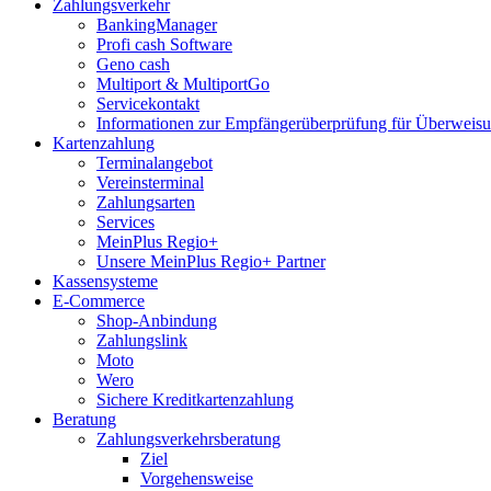
Zahlungsverkehr
BankingManager
Profi cash Software
Geno cash
Multiport & MultiportGo
Servicekontakt
Informationen zur Empfängerüberprüfung für Überwei
Kartenzahlung
Terminalangebot
Vereinsterminal
Zahlungsarten
Services
MeinPlus Regio+
Unsere MeinPlus Regio+ Partner
Kassensysteme
E-Commerce
Shop-Anbindung
Zahlungslink
Moto
Wero
Sichere Kreditkartenzahlung
Beratung
Zahlungsverkehrsberatung
Ziel
Vorgehensweise