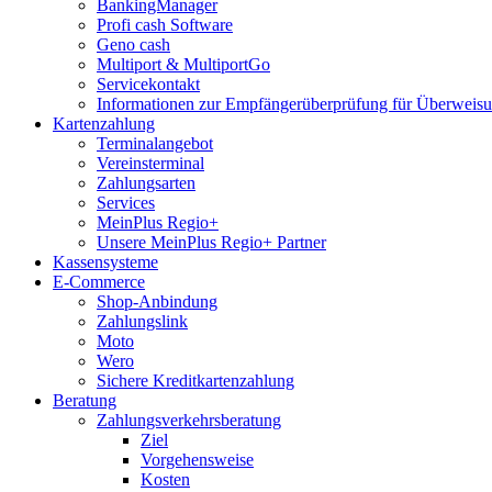
BankingManager
Profi cash Software
Geno cash
Multiport & MultiportGo
Servicekontakt
Informationen zur Empfängerüberprüfung für Überwei
Kartenzahlung
Terminalangebot
Vereinsterminal
Zahlungsarten
Services
MeinPlus Regio+
Unsere MeinPlus Regio+ Partner
Kassensysteme
E-Commerce
Shop-Anbindung
Zahlungslink
Moto
Wero
Sichere Kreditkartenzahlung
Beratung
Zahlungsverkehrsberatung
Ziel
Vorgehensweise
Kosten