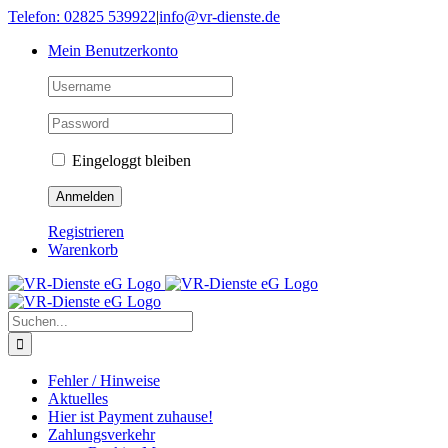
Skip
Telefon: 02825 539922
|
info@vr-dienste.de
to
Mein Benutzerkonto
content
Eingeloggt bleiben
Registrieren
Warenkorb
Suche
nach:
Fehler / Hinweise
Aktuelles
Hier ist Payment zuhause!
Zahlungsverkehr