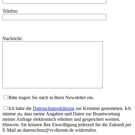
Telefon:
Bitte
lasse
Bitte
Nachricht:
dieses
lasse
Feld
dieses
leer.
Feld
leer.
Bitte tragen Sie mich in Ihren Newsletter ein.
Ich habe die
Datenschutzerklärung
zur Kenntnis genommen. Ich
stimme zu, dass meine Angaben und Daten zur Beantwortung
meiner Anfrage elektronisch erhoben und gespeichert werden.
Hinweis: Sie können Ihre Einwilligung jederzeit für die Zukunft per
E-Mail an datenschutz@vr-dienste.de widerrufen.