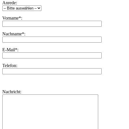
Anrede:
Vorname*:
Nachname*:
E-Mail*:
Telefon:
Bitte
lasse
Bitte
Nachricht:
dieses
lasse
Feld
dieses
leer.
Feld
leer.