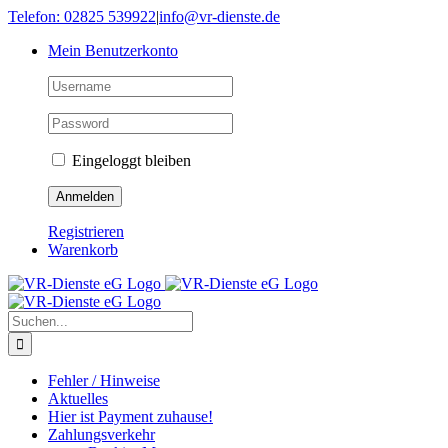
Skip
Telefon: 02825 539922
|
info@vr-dienste.de
to
Mein Benutzerkonto
content
Eingeloggt bleiben
Registrieren
Warenkorb
Suche
nach:
Fehler / Hinweise
Aktuelles
Hier ist Payment zuhause!
Zahlungsverkehr