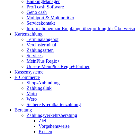
BankingManager
Profi cash Software
Geno cash
Multiport & MultiportGo
Servicekontakt
Informationen zur Empfängerüberprüfung für Überwei
Kartenzahlung
Terminalangebot
Vereinsterminal
Zahlungsarten
Services
MeinPlus Regio+
Unsere MeinPlus Regio+ Partner
Kassensysteme
E-Commerce
Shop-Anbindung
Zahlungslink
Moto
Wero
Sichere Kreditkartenzahlung
Beratung
Zahlungsverkehrsberatung
Ziel
Vorgehensweise
Kosten